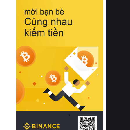
biệt từ bề mặt vải mềm mịn, khả năng
thoáng khí tuyệt vời cho đến độ đàn
hồi chuẩn xác của phần đệm nâng đỡ
cột sống.
Bên cạnh đó, việc lựa chọn các dòng
sản phẩm đạt chuẩn chất lượng quốc
tế còn giúp ngăn ngừa tình trạng kích
ứng da, hạn chế sự phát triển của vi
khuẩn và nấm mốc trong điều kiện
thời tiết nóng ẩm. Bạn có thể tìm hiểu
thêm các nghiên cứu khoa học về tác
động của giấc ngủ và môi trường
phòng ngủ đối với sức khỏe con
người tại Sleep Foundation (External
Link) để có cái nhìn toàn diện hơn.
2. Các tiêu chí vàng khi lựa chọn
chăn ga gối đệm cao cấp cho phòng
ngủ
Để sở hữu một bộ chăn ga gối đệm
cao cấp hoàn hảo cả về thẩm mỹ lẫn
công năng, người tiêu dùng cần cân
nhắc kỹ lưỡng các tiêu chí quan trọng