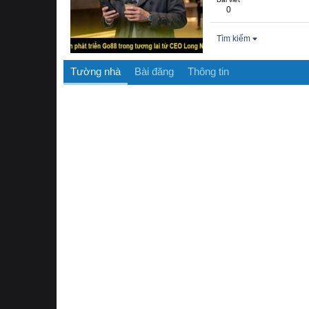
0
Tìm kiếm
Tường nhà
Bài đăng
Thông tin