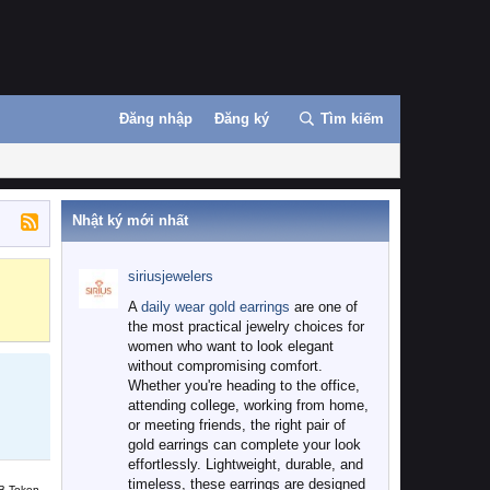
Đăng nhập
Đăng ký
Tìm kiếm
Nhật ký mới nhất
siriusjewelers
Binance
MEXC
A
daily wear gold earrings
are one of
the most practical jewelry choices for
women who want to look elegant
without compromising comfort.
Whether you're heading to the office,
attending college, working from home,
or meeting friends, the right pair of
gold earrings can complete your look
effortlessly. Lightweight, durable, and
timeless, these earrings are designed
B Token