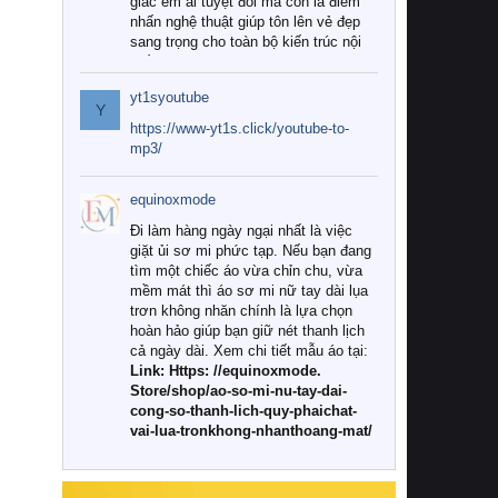
giác êm ái tuyệt đối mà còn là điểm
nhấn nghệ thuật giúp tôn lên vẻ đẹp
sang trọng cho toàn bộ kiến trúc nội
thất.
yt1syoutube
Tuy nhiên, giữa thị trường đa dạng
Y
với vô vàn thương hiệu và mẫu mã
https://www-yt1s.click/youtube-to-
như hiện nay, làm thế nào để chọn
mp3/
được những bộ chăn ga gối đệm cao
cấp thực sự chất lượng, phù hợp với
equinoxmode
khí hậu và nhu cầu sử dụng của gia
đình? Hãy cùng chúng tôi đi tìm lời
Đi làm hàng ngày ngại nhất là việc
giải đáp chi tiết qua bài viết dưới đây.
giặt ủi sơ mi phức tạp. Nếu bạn đang
tìm một chiếc áo vừa chỉn chu, vừa
1. Tại sao các gia đình hiện đại lại ưa
mềm mát thì áo sơ mi nữ tay dài lụa
chuộng chăn ga gối đệm cao cấp?
trơn không nhăn chính là lựa chọn
hoàn hảo giúp bạn giữ nét thanh lịch
Khác với các dòng sản phẩm thông
cả ngày dài. Xem chi tiết mẫu áo tại:
thường, những bộ chăn ga gối đệm
Link: Https: //equinoxmode.
cao cấp trải qua quy trình sản xuất
Store/shop/ao-so-mi-nu-tay-dai-
nghiêm ngặt từ khâu chọn lọc nguyên
cong-so-thanh-lich-quy-phaichat-
liệu tự nhiên đến công nghệ dệt
vai-lua-tronkhong-nhanthoang-mat/
nhuộm hiện đại không chứa hóa chất
độc hại. Khi sử dụng dòng sản phẩm
này, bạn sẽ cảm nhận rõ rệt sự khác