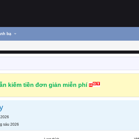
nh bạ
n kiếm tiền đơn giản miễn phí
y
 2026
g sáu 2026
Lượt thích
VN