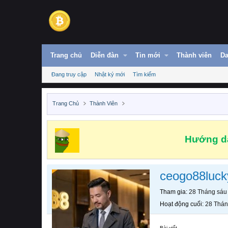
Trang chủ
Diễn đàn
Tin mới
Thành viên
Da
Đang truy cập
Nhật ký mới
Tìm kiếm
Trang Chủ
Thành Viên
Hướng dẫ
ceogo88luck
Tham gia
28 Tháng sáu
Hoạt động cuối
28 Thán
Bài viết