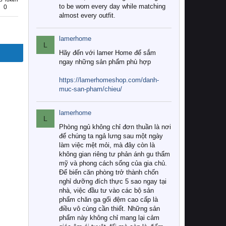
to be worn every day while matching
0
almost every outfit.
lamerhome
L
Hãy đến với lamer Home để sắm
ngay những sản phẩm phù hợp
https://lamerhomeshop.com/danh-
muc-san-pham/chieu/
lamerhome
L
Phòng ngủ không chỉ đơn thuần là nơi
để chúng ta ngả lưng sau một ngày
làm việc mệt mỏi, mà đây còn là
không gian riêng tư phản ánh gu thẩm
mỹ và phong cách sống của gia chủ.
Để biến căn phòng trở thành chốn
nghỉ dưỡng đích thực 5 sao ngay tại
nhà, việc đầu tư vào các bộ sản
phẩm chăn ga gối đệm cao cấp là
điều vô cùng cần thiết. Những sản
phẩm này không chỉ mang lại cảm