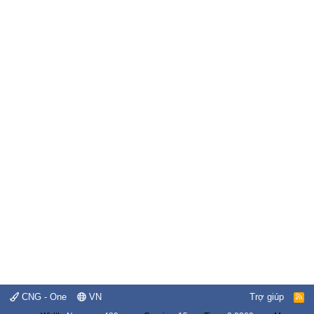
CNG - One
VN
Trợ giúp
R
S