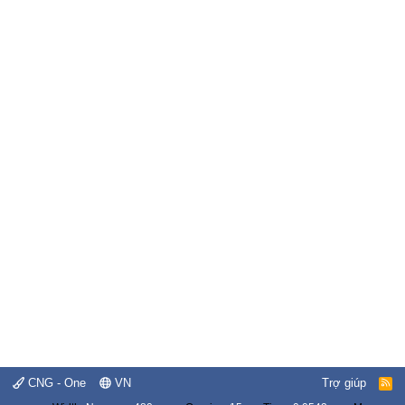
CNG - One
VN
Trợ giúp
R
S