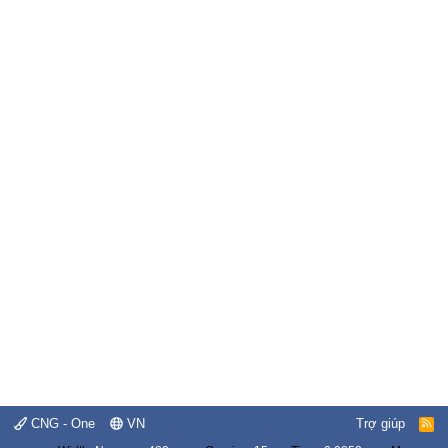
CNG - One
VN
Trợ giúp
R
S