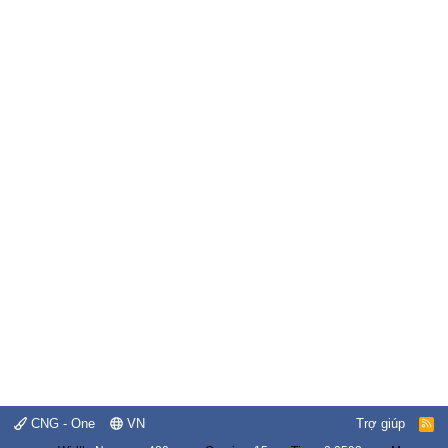
CNG - One
VN
Trợ giúp
R
S