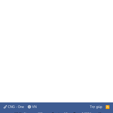
CNG - One
VN
Trợ giúp
R
S