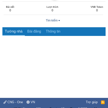
Bài viết
Lượt thích
VNB Token
0
0
0
Tìm kiếm
Tường nhà
Bài đăng
Thông tin
CNG - One
VN
Trợ giúp
R
S