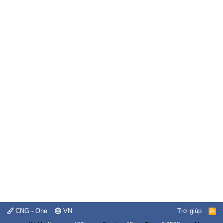
CNG - One
VN
Trợ giúp
R
S