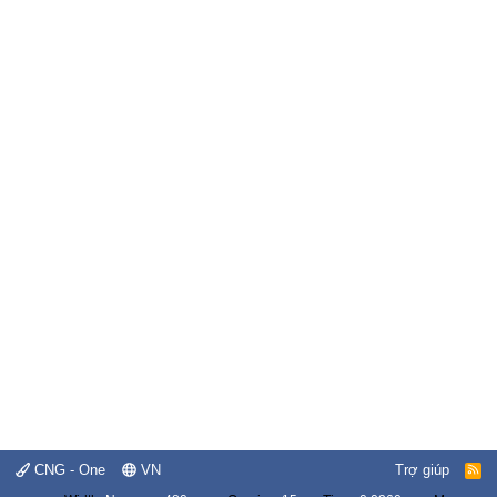
CNG - One
VN
Trợ giúp
R
S