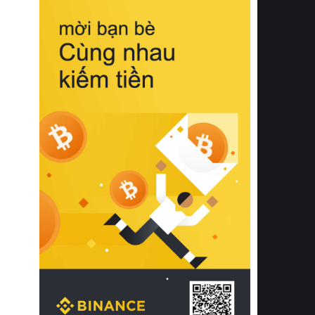
biệt từ bề mặt vải mềm mịn, khả năng
thoáng khí tuyệt vời cho đến độ đàn
hồi chuẩn xác của phần đệm nâng đỡ
cột sống.
Bên cạnh đó, việc lựa chọn các dòng
sản phẩm đạt chuẩn chất lượng quốc
tế còn giúp ngăn ngừa tình trạng kích
ứng da, hạn chế sự phát triển của vi
khuẩn và nấm mốc trong điều kiện
thời tiết nóng ẩm. Bạn có thể tìm hiểu
thêm các nghiên cứu khoa học về tác
động của giấc ngủ và môi trường
phòng ngủ đối với sức khỏe con
người tại Sleep Foundation (External
Link) để có cái nhìn toàn diện hơn.
2. Các tiêu chí vàng khi lựa chọn
chăn ga gối đệm cao cấp cho phòng
ngủ
Để sở hữu một bộ chăn ga gối đệm
cao cấp hoàn hảo cả về thẩm mỹ lẫn
công năng, người tiêu dùng cần cân
nhắc kỹ lưỡng các tiêu chí quan trọng