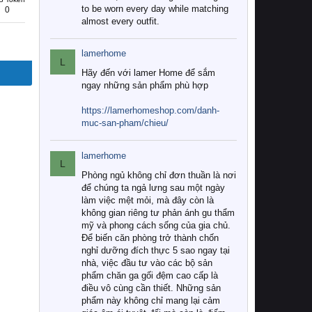
to be worn every day while matching
0
almost every outfit.
lamerhome
L
Hãy đến với lamer Home để sắm
ngay những sản phẩm phù hợp
https://lamerhomeshop.com/danh-
muc-san-pham/chieu/
lamerhome
L
Phòng ngủ không chỉ đơn thuần là nơi
để chúng ta ngả lưng sau một ngày
làm việc mệt mỏi, mà đây còn là
không gian riêng tư phản ánh gu thẩm
mỹ và phong cách sống của gia chủ.
Để biến căn phòng trở thành chốn
nghỉ dưỡng đích thực 5 sao ngay tại
nhà, việc đầu tư vào các bộ sản
phẩm chăn ga gối đệm cao cấp là
điều vô cùng cần thiết. Những sản
phẩm này không chỉ mang lại cảm