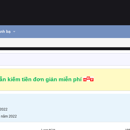
nh bạ
n kiếm tiền đơn giản miễn phí
 2022
g năm 2022
Lượt thích
VN