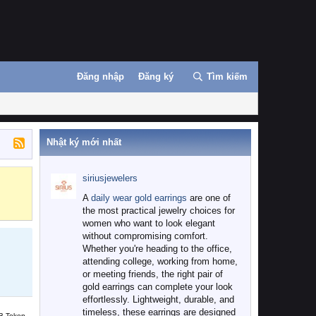
Đăng nhập
Đăng ký
Tìm kiếm
Nhật ký mới nhất
siriusjewelers
Binance
MEXC
A
daily wear gold earrings
are one of
the most practical jewelry choices for
women who want to look elegant
without compromising comfort.
Whether you're heading to the office,
attending college, working from home,
or meeting friends, the right pair of
gold earrings can complete your look
effortlessly. Lightweight, durable, and
timeless, these earrings are designed
B Token