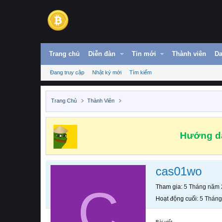
Trang chủ
Diễn đàn
Tin mới
Thành viên
Da
Đang truy cập
Nhật ký mới
Tìm kiếm
Trang Chủ
Thành Viên
Hướng dẫ
cas01wo
C
Tham gia
5 Tháng năm
Hoạt động cuối
5 Thán
Bài viết