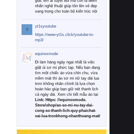
giác êm ái tuyệt đối mà còn là điểm
nhấn nghệ thuật giúp tôn lên vẻ đẹp
sang trọng cho toàn bộ kiến trúc nội
thất.
yt1syoutube
Tuy nhiên, giữa thị trường đa dạng
Y
với vô vàn thương hiệu và mẫu mã
https://www-yt1s.click/youtube-to-
như hiện nay, làm thế nào để chọn
mp3/
được những bộ chăn ga gối đệm cao
cấp thực sự chất lượng, phù hợp với
equinoxmode
khí hậu và nhu cầu sử dụng của gia
đình? Hãy cùng chúng tôi đi tìm lời
Đi làm hàng ngày ngại nhất là việc
giải đáp chi tiết qua bài viết dưới đây.
giặt ủi sơ mi phức tạp. Nếu bạn đang
tìm một chiếc áo vừa chỉn chu, vừa
1. Tại sao các gia đình hiện đại lại ưa
mềm mát thì áo sơ mi nữ tay dài lụa
chuộng chăn ga gối đệm cao cấp?
trơn không nhăn chính là lựa chọn
hoàn hảo giúp bạn giữ nét thanh lịch
Khác với các dòng sản phẩm thông
cả ngày dài. Xem chi tiết mẫu áo tại:
thường, những bộ chăn ga gối đệm
Link: Https: //equinoxmode.
cao cấp trải qua quy trình sản xuất
Store/shop/ao-so-mi-nu-tay-dai-
nghiêm ngặt từ khâu chọn lọc nguyên
cong-so-thanh-lich-quy-phaichat-
liệu tự nhiên đến công nghệ dệt
vai-lua-tronkhong-nhanthoang-mat/
nhuộm hiện đại không chứa hóa chất
độc hại. Khi sử dụng dòng sản phẩm
này, bạn sẽ cảm nhận rõ rệt sự khác