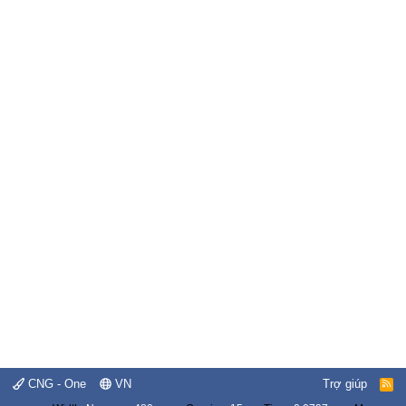
CNG - One
VN
Trợ giúp
R
S