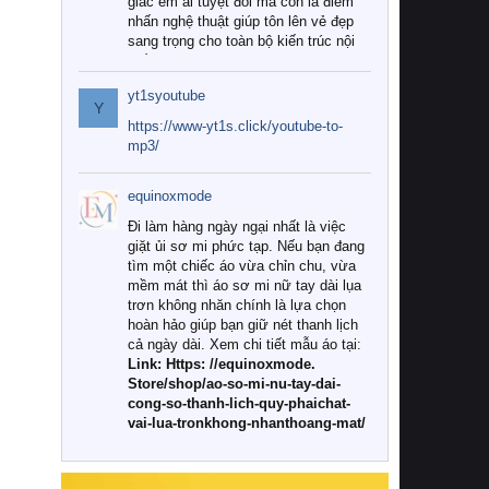
giác êm ái tuyệt đối mà còn là điểm
nhấn nghệ thuật giúp tôn lên vẻ đẹp
sang trọng cho toàn bộ kiến trúc nội
thất.
yt1syoutube
Tuy nhiên, giữa thị trường đa dạng
Y
với vô vàn thương hiệu và mẫu mã
https://www-yt1s.click/youtube-to-
như hiện nay, làm thế nào để chọn
mp3/
được những bộ chăn ga gối đệm cao
cấp thực sự chất lượng, phù hợp với
equinoxmode
khí hậu và nhu cầu sử dụng của gia
đình? Hãy cùng chúng tôi đi tìm lời
Đi làm hàng ngày ngại nhất là việc
giải đáp chi tiết qua bài viết dưới đây.
giặt ủi sơ mi phức tạp. Nếu bạn đang
tìm một chiếc áo vừa chỉn chu, vừa
1. Tại sao các gia đình hiện đại lại ưa
mềm mát thì áo sơ mi nữ tay dài lụa
chuộng chăn ga gối đệm cao cấp?
trơn không nhăn chính là lựa chọn
hoàn hảo giúp bạn giữ nét thanh lịch
Khác với các dòng sản phẩm thông
cả ngày dài. Xem chi tiết mẫu áo tại:
thường, những bộ chăn ga gối đệm
Link: Https: //equinoxmode.
cao cấp trải qua quy trình sản xuất
Store/shop/ao-so-mi-nu-tay-dai-
nghiêm ngặt từ khâu chọn lọc nguyên
cong-so-thanh-lich-quy-phaichat-
liệu tự nhiên đến công nghệ dệt
vai-lua-tronkhong-nhanthoang-mat/
nhuộm hiện đại không chứa hóa chất
độc hại. Khi sử dụng dòng sản phẩm
này, bạn sẽ cảm nhận rõ rệt sự khác