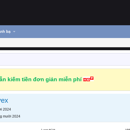
nh bạ
n kiếm tiền đơn giản miễn phí
vex
i 2024
g mười 2024
Lượt thích
VN