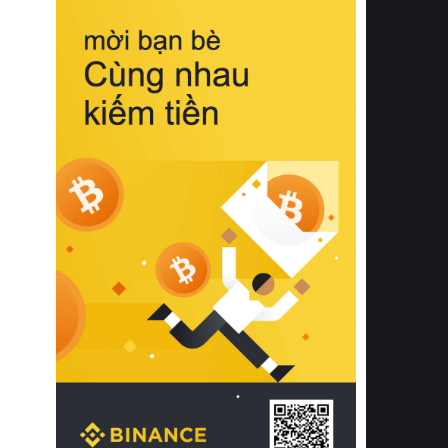
biệt từ bề mặt vải mềm mịn, khả năng
thoáng khí tuyệt vời cho đến độ đàn
hồi chuẩn xác của phần đệm nâng đỡ
cột sống.
Bên cạnh đó, việc lựa chọn các dòng
sản phẩm đạt chuẩn chất lượng quốc
tế còn giúp ngăn ngừa tình trạng kích
ứng da, hạn chế sự phát triển của vi
khuẩn và nấm mốc trong điều kiện
thời tiết nóng ẩm. Bạn có thể tìm hiểu
thêm các nghiên cứu khoa học về tác
động của giấc ngủ và môi trường
phòng ngủ đối với sức khỏe con
người tại Sleep Foundation (External
Link) để có cái nhìn toàn diện hơn.
2. Các tiêu chí vàng khi lựa chọn
chăn ga gối đệm cao cấp cho phòng
ngủ
Để sở hữu một bộ chăn ga gối đệm
cao cấp hoàn hảo cả về thẩm mỹ lẫn
công năng, người tiêu dùng cần cân
nhắc kỹ lưỡng các tiêu chí quan trọng