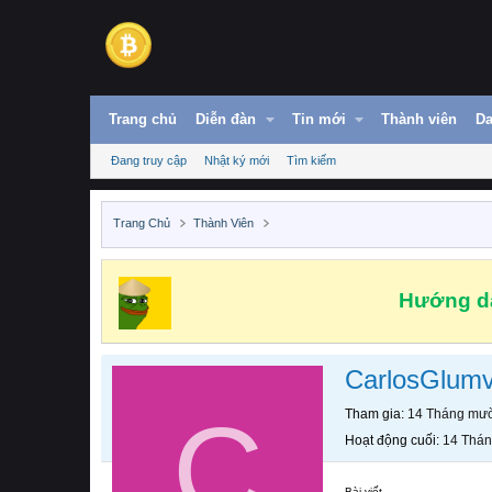
Trang chủ
Diễn đàn
Tin mới
Thành viên
Da
Đang truy cập
Nhật ký mới
Tìm kiếm
Trang Chủ
Thành Viên
Hướng dẫ
CarlosGlum
C
Tham gia
14 Tháng mườ
Hoạt động cuối
14 Thán
Bài viết