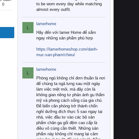
to be worn every day while matching
0
almost every outfit.
lamerhome
L
Hãy đến với lamer Home để sắm
ngay những sản phẩm phù hợp
https://lamerhomeshop.com/danh-
muc-san-pham/chieu/
lamerhome
L
Phòng ngủ không chỉ đơn thuần là nơi
để chúng ta ngả lưng sau một ngày
làm việc mệt mỏi, mà đây còn là
không gian riêng tư phản ánh gu thẩm
mỹ và phong cách sống của gia chủ.
Để biến căn phòng trở thành chốn
nghỉ dưỡng đích thực 5 sao ngay tại
nhà, việc đầu tư vào các bộ sản
phẩm chăn ga gối đệm cao cấp là
điều vô cùng cần thiết. Những sản
phẩm này không chỉ mang lại cảm