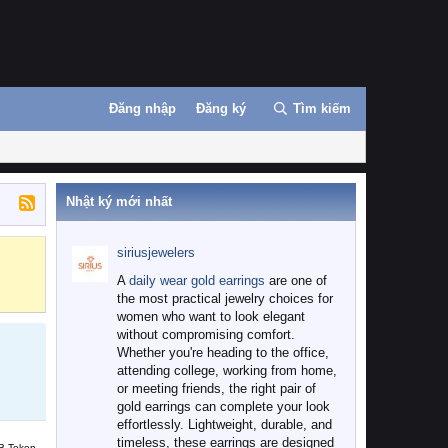
Đăng nhập
Đăng ký
Tìm kiếm
Nhật ký mới nhất
siriusjewelers
Binance
MEXC
A
daily wear gold earrings
are one of
the most practical jewelry choices for
women who want to look elegant
without compromising comfort.
Whether you're heading to the office,
attending college, working from home,
or meeting friends, the right pair of
gold earrings can complete your look
effortlessly. Lightweight, durable, and
timeless, these earrings are designed
B Token