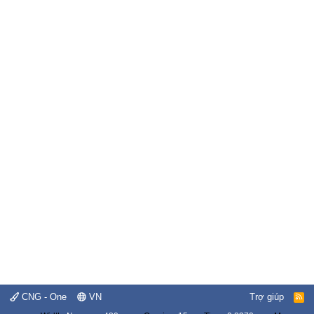
CNG - One
VN
Trợ giúp
R
S