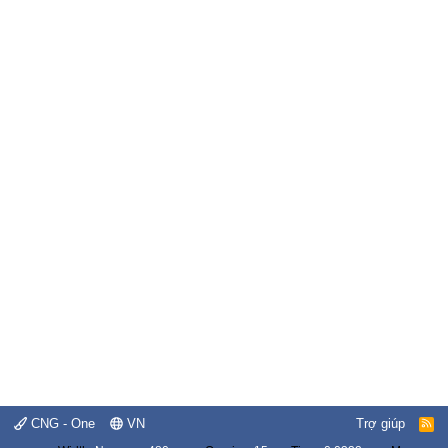
CNG - One
VN
Trợ giúp
R
S