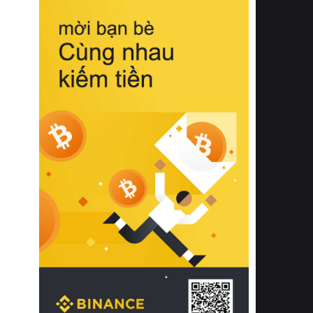
biệt từ bề mặt vải mềm mịn, khả năng
thoáng khí tuyệt vời cho đến độ đàn
hồi chuẩn xác của phần đệm nâng đỡ
cột sống.
Bên cạnh đó, việc lựa chọn các dòng
sản phẩm đạt chuẩn chất lượng quốc
tế còn giúp ngăn ngừa tình trạng kích
ứng da, hạn chế sự phát triển của vi
khuẩn và nấm mốc trong điều kiện
thời tiết nóng ẩm. Bạn có thể tìm hiểu
thêm các nghiên cứu khoa học về tác
động của giấc ngủ và môi trường
phòng ngủ đối với sức khỏe con
người tại Sleep Foundation (External
Link) để có cái nhìn toàn diện hơn.
2. Các tiêu chí vàng khi lựa chọn
chăn ga gối đệm cao cấp cho phòng
ngủ
Để sở hữu một bộ chăn ga gối đệm
cao cấp hoàn hảo cả về thẩm mỹ lẫn
công năng, người tiêu dùng cần cân
nhắc kỹ lưỡng các tiêu chí quan trọng