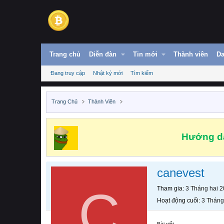
Trang chủ
Diễn đàn
Tin mới
Thành viên
Da
Đang truy cập
Nhật ký mới
Tìm kiếm
Trang Chủ
Thành Viên
Hướng dẫ
canevest
C
Tham gia
3 Tháng hai 
Hoạt động cuối
3 Tháng
Bài viết