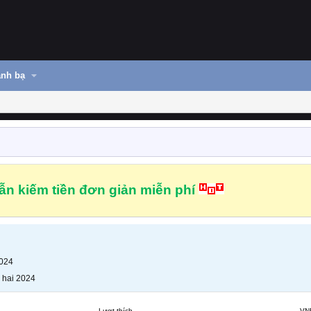
nh bạ
n kiếm tiền đơn giản miễn phí
2024
 hai 2024
Lượt thích
VN