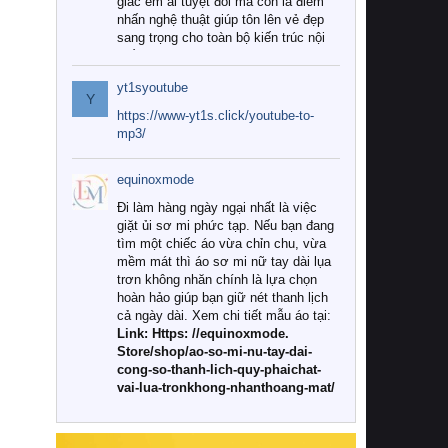
giác êm ái tuyệt đối mà còn là điểm
nhấn nghệ thuật giúp tôn lên vẻ đẹp
sang trọng cho toàn bộ kiến trúc nội
thất.
yt1syoutube
Tuy nhiên, giữa thị trường đa dạng
Y
với vô vàn thương hiệu và mẫu mã
https://www-yt1s.click/youtube-to-
như hiện nay, làm thế nào để chọn
mp3/
được những bộ chăn ga gối đệm cao
cấp thực sự chất lượng, phù hợp với
equinoxmode
khí hậu và nhu cầu sử dụng của gia
đình? Hãy cùng chúng tôi đi tìm lời
Đi làm hàng ngày ngại nhất là việc
giải đáp chi tiết qua bài viết dưới đây.
giặt ủi sơ mi phức tạp. Nếu bạn đang
tìm một chiếc áo vừa chỉn chu, vừa
1. Tại sao các gia đình hiện đại lại ưa
mềm mát thì áo sơ mi nữ tay dài lụa
chuộng chăn ga gối đệm cao cấp?
trơn không nhăn chính là lựa chọn
hoàn hảo giúp bạn giữ nét thanh lịch
Khác với các dòng sản phẩm thông
cả ngày dài. Xem chi tiết mẫu áo tại:
thường, những bộ chăn ga gối đệm
Link: Https: //equinoxmode.
cao cấp trải qua quy trình sản xuất
Store/shop/ao-so-mi-nu-tay-dai-
nghiêm ngặt từ khâu chọn lọc nguyên
cong-so-thanh-lich-quy-phaichat-
liệu tự nhiên đến công nghệ dệt
vai-lua-tronkhong-nhanthoang-mat/
nhuộm hiện đại không chứa hóa chất
độc hại. Khi sử dụng dòng sản phẩm
này, bạn sẽ cảm nhận rõ rệt sự khác