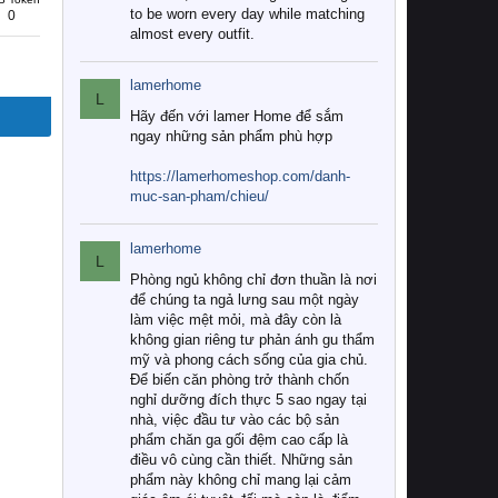
to be worn every day while matching
0
almost every outfit.
lamerhome
L
Hãy đến với lamer Home để sắm
ngay những sản phẩm phù hợp
https://lamerhomeshop.com/danh-
muc-san-pham/chieu/
lamerhome
L
Phòng ngủ không chỉ đơn thuần là nơi
để chúng ta ngả lưng sau một ngày
làm việc mệt mỏi, mà đây còn là
không gian riêng tư phản ánh gu thẩm
mỹ và phong cách sống của gia chủ.
Để biến căn phòng trở thành chốn
nghỉ dưỡng đích thực 5 sao ngay tại
nhà, việc đầu tư vào các bộ sản
phẩm chăn ga gối đệm cao cấp là
điều vô cùng cần thiết. Những sản
phẩm này không chỉ mang lại cảm