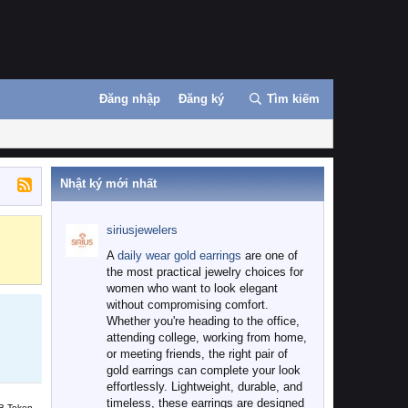
Đăng nhập
Đăng ký
Tìm kiếm
Nhật ký mới nhất
siriusjewelers
Binance
MEXC
A
daily wear gold earrings
are one of
the most practical jewelry choices for
women who want to look elegant
without compromising comfort.
Whether you're heading to the office,
attending college, working from home,
or meeting friends, the right pair of
gold earrings can complete your look
effortlessly. Lightweight, durable, and
timeless, these earrings are designed
B Token