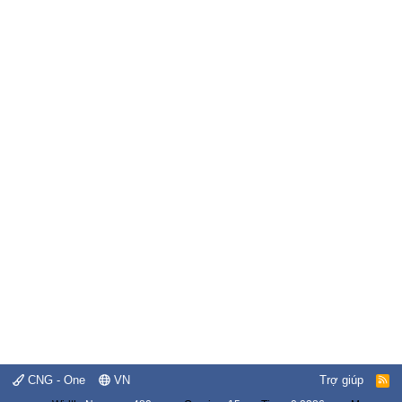
CNG - One
VN
Trợ giúp
R
S