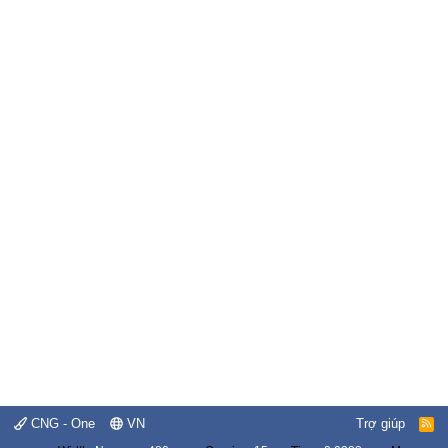
CNG - One
VN
Trợ giúp
R
S