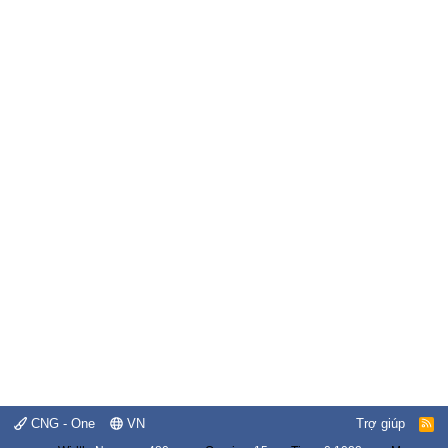
CNG - One
VN
Trợ giúp
R
S