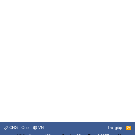
CNG - One
VN
Trợ giúp
R
S