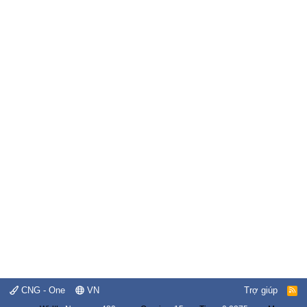
CNG - One
VN
Trợ giúp
R
S