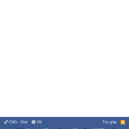
CNG - One
VN
Trợ giúp
R
S