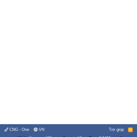
CNG - One
VN
Trợ giúp
R
S