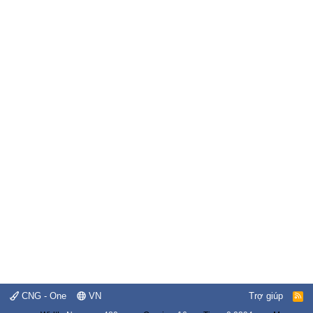
CNG - One
VN
Trợ giúp
R
S