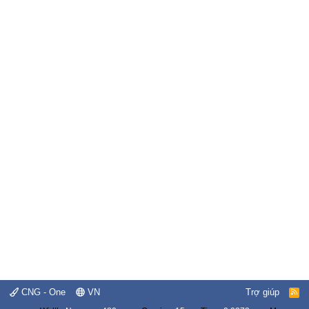
CNG - One
VN
Trợ giúp
R
S