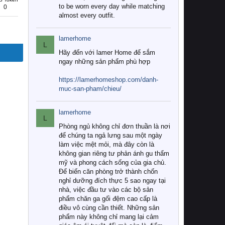
to be worn every day while matching
0
almost every outfit.
lamerhome
L
Hãy đến với lamer Home để sắm
ngay những sản phẩm phù hợp
https://lamerhomeshop.com/danh-
muc-san-pham/chieu/
lamerhome
L
Phòng ngủ không chỉ đơn thuần là nơi
để chúng ta ngả lưng sau một ngày
làm việc mệt mỏi, mà đây còn là
không gian riêng tư phản ánh gu thẩm
mỹ và phong cách sống của gia chủ.
Để biến căn phòng trở thành chốn
nghỉ dưỡng đích thực 5 sao ngay tại
nhà, việc đầu tư vào các bộ sản
phẩm chăn ga gối đệm cao cấp là
điều vô cùng cần thiết. Những sản
phẩm này không chỉ mang lại cảm