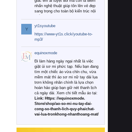
giác êm ái tuyệt đối mà còn là điểm
nhấn nghệ thuật giúp tôn lên vẻ đẹp
sang trọng cho toàn bộ kiến trúc nội
thất.
yt1syoutube
Tuy nhiên, giữa thị trường đa dạng
Y
với vô vàn thương hiệu và mẫu mã
https://www-yt1s.click/youtube-to-
như hiện nay, làm thế nào để chọn
mp3/
được những bộ chăn ga gối đệm cao
cấp thực sự chất lượng, phù hợp với
equinoxmode
khí hậu và nhu cầu sử dụng của gia
đình? Hãy cùng chúng tôi đi tìm lời
Đi làm hàng ngày ngại nhất là việc
giải đáp chi tiết qua bài viết dưới đây.
giặt ủi sơ mi phức tạp. Nếu bạn đang
tìm một chiếc áo vừa chỉn chu, vừa
1. Tại sao các gia đình hiện đại lại ưa
mềm mát thì áo sơ mi nữ tay dài lụa
chuộng chăn ga gối đệm cao cấp?
trơn không nhăn chính là lựa chọn
hoàn hảo giúp bạn giữ nét thanh lịch
Khác với các dòng sản phẩm thông
cả ngày dài. Xem chi tiết mẫu áo tại:
thường, những bộ chăn ga gối đệm
Link: Https: //equinoxmode.
cao cấp trải qua quy trình sản xuất
Store/shop/ao-so-mi-nu-tay-dai-
nghiêm ngặt từ khâu chọn lọc nguyên
cong-so-thanh-lich-quy-phaichat-
liệu tự nhiên đến công nghệ dệt
vai-lua-tronkhong-nhanthoang-mat/
nhuộm hiện đại không chứa hóa chất
độc hại. Khi sử dụng dòng sản phẩm
này, bạn sẽ cảm nhận rõ rệt sự khác