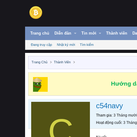
Trang chủ
Diễn đàn
Tin mới
Thành viên
Da
Đang truy cập
Nhật ký mới
Tìm kiếm
Trang Chủ
Thành Viên
Hướng dẫ
c54navy
C
Tham gia
3 Tháng mười
Hoạt động cuối
3 Tháng
Bài viết