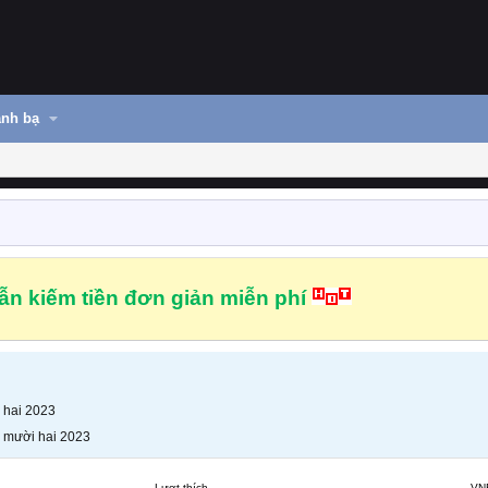
nh bạ
n kiếm tiền đơn giản miễn phí
 hai 2023
 mười hai 2023
Lượt thích
VN