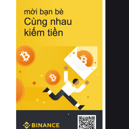
biệt từ bề mặt vải mềm mịn, khả năng
thoáng khí tuyệt vời cho đến độ đàn
hồi chuẩn xác của phần đệm nâng đỡ
cột sống.
Bên cạnh đó, việc lựa chọn các dòng
sản phẩm đạt chuẩn chất lượng quốc
tế còn giúp ngăn ngừa tình trạng kích
ứng da, hạn chế sự phát triển của vi
khuẩn và nấm mốc trong điều kiện
thời tiết nóng ẩm. Bạn có thể tìm hiểu
thêm các nghiên cứu khoa học về tác
động của giấc ngủ và môi trường
phòng ngủ đối với sức khỏe con
người tại Sleep Foundation (External
Link) để có cái nhìn toàn diện hơn.
2. Các tiêu chí vàng khi lựa chọn
chăn ga gối đệm cao cấp cho phòng
ngủ
Để sở hữu một bộ chăn ga gối đệm
cao cấp hoàn hảo cả về thẩm mỹ lẫn
công năng, người tiêu dùng cần cân
nhắc kỹ lưỡng các tiêu chí quan trọng