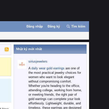
Đăng nhập
Đăng ký
Tìm kiếm
Nhật ký mới nhất
siriusjewelers
Binance
MEXC
A
daily wear gold earrings
are one of
the most practical jewelry choices for
women who want to look elegant
without compromising comfort.
Whether you're heading to the office,
attending college, working from home,
or meeting friends, the right pair of
gold earrings can complete your look
effortlessly. Lightweight, durable, and
timeless, these earrings are designed
B Token