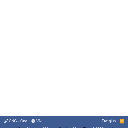
CNG - One
VN
Trợ giúp
R
S