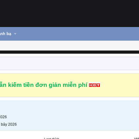
nh bạ
n kiếm tiền đơn giản miễn phí
2026
 bảy 2026
Lượt thích
VN