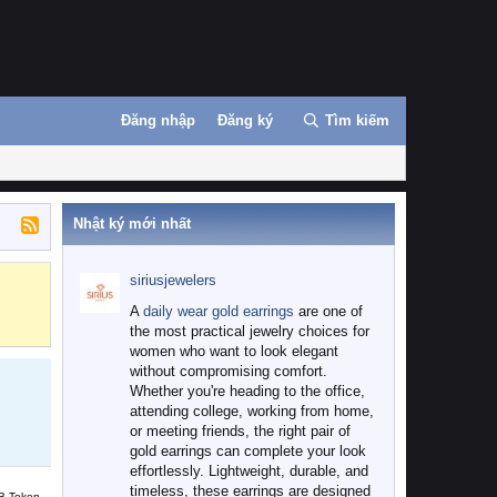
Đăng nhập
Đăng ký
Tìm kiếm
Nhật ký mới nhất
siriusjewelers
Binance
MEXC
A
daily wear gold earrings
are one of
the most practical jewelry choices for
women who want to look elegant
without compromising comfort.
Whether you're heading to the office,
attending college, working from home,
or meeting friends, the right pair of
gold earrings can complete your look
effortlessly. Lightweight, durable, and
timeless, these earrings are designed
B Token