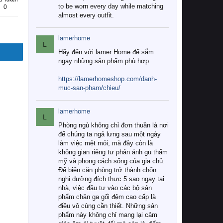
to be worn every day while matching
0
almost every outfit.
lamerhome
L
Hãy đến với lamer Home để sắm
ngay những sản phẩm phù hợp
https://lamerhomeshop.com/danh-
muc-san-pham/chieu/
lamerhome
L
Phòng ngủ không chỉ đơn thuần là nơi
để chúng ta ngả lưng sau một ngày
làm việc mệt mỏi, mà đây còn là
không gian riêng tư phản ánh gu thẩm
mỹ và phong cách sống của gia chủ.
Để biến căn phòng trở thành chốn
nghỉ dưỡng đích thực 5 sao ngay tại
nhà, việc đầu tư vào các bộ sản
phẩm chăn ga gối đệm cao cấp là
điều vô cùng cần thiết. Những sản
phẩm này không chỉ mang lại cảm