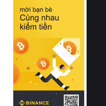
biệt từ bề mặt vải mềm mịn, khả năng
thoáng khí tuyệt vời cho đến độ đàn
hồi chuẩn xác của phần đệm nâng đỡ
cột sống.
Bên cạnh đó, việc lựa chọn các dòng
sản phẩm đạt chuẩn chất lượng quốc
tế còn giúp ngăn ngừa tình trạng kích
ứng da, hạn chế sự phát triển của vi
khuẩn và nấm mốc trong điều kiện
thời tiết nóng ẩm. Bạn có thể tìm hiểu
thêm các nghiên cứu khoa học về tác
động của giấc ngủ và môi trường
phòng ngủ đối với sức khỏe con
người tại Sleep Foundation (External
Link) để có cái nhìn toàn diện hơn.
2. Các tiêu chí vàng khi lựa chọn
chăn ga gối đệm cao cấp cho phòng
ngủ
Để sở hữu một bộ chăn ga gối đệm
cao cấp hoàn hảo cả về thẩm mỹ lẫn
công năng, người tiêu dùng cần cân
nhắc kỹ lưỡng các tiêu chí quan trọng