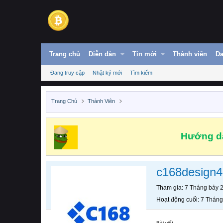
Trang chủ
Diễn đàn
Tin mới
Thành viên
Da
Đang truy cập
Nhật ký mới
Tìm kiếm
Trang Chủ
Thành Viên
Hướng dẫ
c168design4
Tham gia
7 Tháng bảy 
Hoạt động cuối
7 Tháng
Bài viết