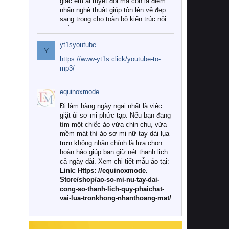
giác êm ái tuyệt đối mà còn là điểm
nhấn nghệ thuật giúp tôn lên vẻ đẹp
sang trọng cho toàn bộ kiến trúc nội
thất.
yt1syoutube
Tuy nhiên, giữa thị trường đa dạng
Y
với vô vàn thương hiệu và mẫu mã
https://www-yt1s.click/youtube-to-
như hiện nay, làm thế nào để chọn
mp3/
được những bộ chăn ga gối đệm cao
cấp thực sự chất lượng, phù hợp với
equinoxmode
khí hậu và nhu cầu sử dụng của gia
đình? Hãy cùng chúng tôi đi tìm lời
Đi làm hàng ngày ngại nhất là việc
giải đáp chi tiết qua bài viết dưới đây.
giặt ủi sơ mi phức tạp. Nếu bạn đang
tìm một chiếc áo vừa chỉn chu, vừa
1. Tại sao các gia đình hiện đại lại ưa
mềm mát thì áo sơ mi nữ tay dài lụa
chuộng chăn ga gối đệm cao cấp?
trơn không nhăn chính là lựa chọn
hoàn hảo giúp bạn giữ nét thanh lịch
Khác với các dòng sản phẩm thông
cả ngày dài. Xem chi tiết mẫu áo tại:
thường, những bộ chăn ga gối đệm
Link: Https: //equinoxmode.
cao cấp trải qua quy trình sản xuất
Store/shop/ao-so-mi-nu-tay-dai-
nghiêm ngặt từ khâu chọn lọc nguyên
cong-so-thanh-lich-quy-phaichat-
liệu tự nhiên đến công nghệ dệt
vai-lua-tronkhong-nhanthoang-mat/
nhuộm hiện đại không chứa hóa chất
độc hại. Khi sử dụng dòng sản phẩm
này, bạn sẽ cảm nhận rõ rệt sự khác