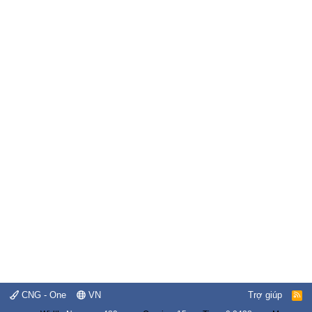
CNG - One
VN
Trợ giúp
R
S