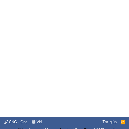
CNG - One
VN
Trợ giúp
R
S