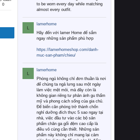
to be worn every day while matching
0
almost every outfit.
lamerhome
L
Hãy đến với lamer Home để sắm
ngay những sản phẩm phù hợp
https://lamerhomeshop.com/danh-
muc-san-pham/chieu/
lamerhome
L
Phòng ngủ không chỉ đơn thuần là nơi
để chúng ta ngả lưng sau một ngày
làm việc mệt mỏi, mà đây còn là
không gian riêng tư phản ánh gu thẩm
mỹ và phong cách sống của gia chủ.
Để biến căn phòng trở thành chốn
nghỉ dưỡng đích thực 5 sao ngay tại
nhà, việc đầu tư vào các bộ sản
phẩm chăn ga gối đệm cao cấp là
điều vô cùng cần thiết. Những sản
phẩm này không chỉ mang lại cảm