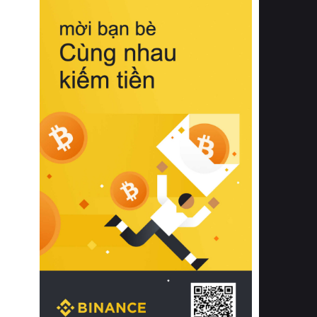
biệt từ bề mặt vải mềm mịn, khả năng
thoáng khí tuyệt vời cho đến độ đàn
hồi chuẩn xác của phần đệm nâng đỡ
cột sống.
Bên cạnh đó, việc lựa chọn các dòng
sản phẩm đạt chuẩn chất lượng quốc
tế còn giúp ngăn ngừa tình trạng kích
ứng da, hạn chế sự phát triển của vi
khuẩn và nấm mốc trong điều kiện
thời tiết nóng ẩm. Bạn có thể tìm hiểu
thêm các nghiên cứu khoa học về tác
động của giấc ngủ và môi trường
phòng ngủ đối với sức khỏe con
người tại Sleep Foundation (External
Link) để có cái nhìn toàn diện hơn.
2. Các tiêu chí vàng khi lựa chọn
chăn ga gối đệm cao cấp cho phòng
ngủ
Để sở hữu một bộ chăn ga gối đệm
cao cấp hoàn hảo cả về thẩm mỹ lẫn
công năng, người tiêu dùng cần cân
nhắc kỹ lưỡng các tiêu chí quan trọng