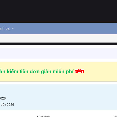
nh bạ
n kiếm tiền đơn giản miễn phí
2026
 bảy 2026
Lượt thích
VN