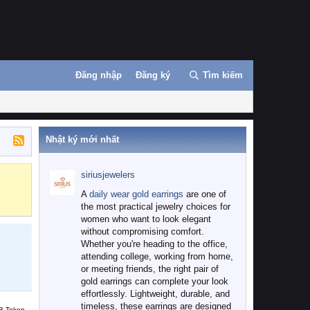
Đăng nhập
Đăng ký
Tìm kiếm
Nhật ký mới nhất
siriusjewelers
Binance
MEXC
A
daily wear gold earrings
are one of
the most practical jewelry choices for
women who want to look elegant
without compromising comfort.
Whether you're heading to the office,
attending college, working from home,
or meeting friends, the right pair of
gold earrings can complete your look
effortlessly. Lightweight, durable, and
timeless, these earrings are designed
B Token