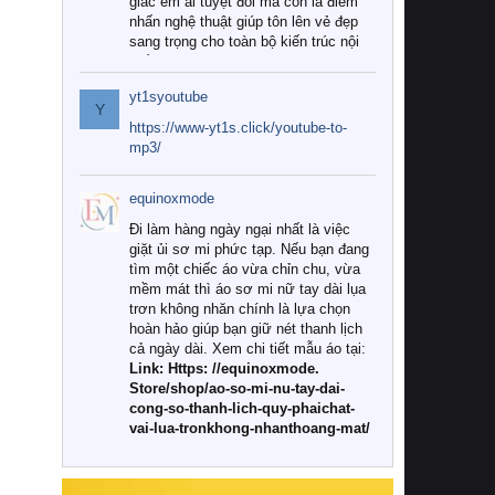
giác êm ái tuyệt đối mà còn là điểm
nhấn nghệ thuật giúp tôn lên vẻ đẹp
sang trọng cho toàn bộ kiến trúc nội
thất.
yt1syoutube
Tuy nhiên, giữa thị trường đa dạng
Y
với vô vàn thương hiệu và mẫu mã
https://www-yt1s.click/youtube-to-
như hiện nay, làm thế nào để chọn
mp3/
được những bộ chăn ga gối đệm cao
cấp thực sự chất lượng, phù hợp với
equinoxmode
khí hậu và nhu cầu sử dụng của gia
đình? Hãy cùng chúng tôi đi tìm lời
Đi làm hàng ngày ngại nhất là việc
giải đáp chi tiết qua bài viết dưới đây.
giặt ủi sơ mi phức tạp. Nếu bạn đang
tìm một chiếc áo vừa chỉn chu, vừa
1. Tại sao các gia đình hiện đại lại ưa
mềm mát thì áo sơ mi nữ tay dài lụa
chuộng chăn ga gối đệm cao cấp?
trơn không nhăn chính là lựa chọn
hoàn hảo giúp bạn giữ nét thanh lịch
Khác với các dòng sản phẩm thông
cả ngày dài. Xem chi tiết mẫu áo tại:
thường, những bộ chăn ga gối đệm
Link: Https: //equinoxmode.
cao cấp trải qua quy trình sản xuất
Store/shop/ao-so-mi-nu-tay-dai-
nghiêm ngặt từ khâu chọn lọc nguyên
cong-so-thanh-lich-quy-phaichat-
liệu tự nhiên đến công nghệ dệt
vai-lua-tronkhong-nhanthoang-mat/
nhuộm hiện đại không chứa hóa chất
độc hại. Khi sử dụng dòng sản phẩm
này, bạn sẽ cảm nhận rõ rệt sự khác