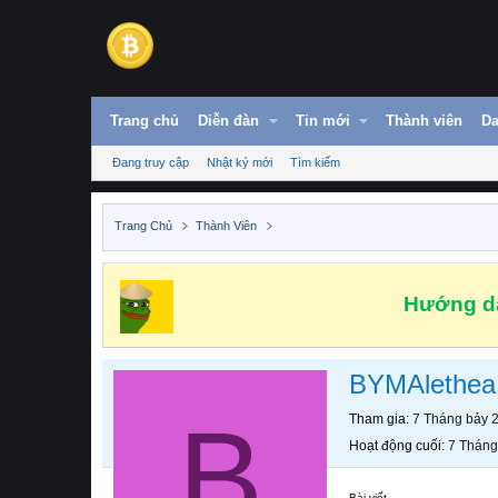
Trang chủ
Diễn đàn
Tin mới
Thành viên
Da
Đang truy cập
Nhật ký mới
Tìm kiếm
Trang Chủ
Thành Viên
Hướng dẫ
BYMAlethea
B
Tham gia
7 Tháng bảy 
Hoạt động cuối
7 Tháng
Bài viết