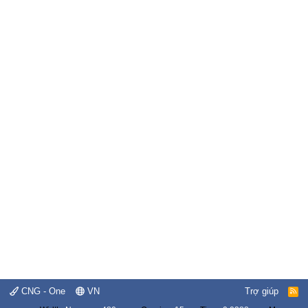
CNG - One
VN
Trợ giúp
R
S