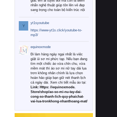
giác êm ái tuyệt đối mà còn là điểm
nhấn nghệ thuật giúp tôn lên vẻ đẹp
sang trọng cho toàn bộ kiến trúc nội
thất.
yt1syoutube
Tuy nhiên, giữa thị trường đa dạng
Y
với vô vàn thương hiệu và mẫu mã
https://www-yt1s.click/youtube-to-
như hiện nay, làm thế nào để chọn
mp3/
được những bộ chăn ga gối đệm cao
cấp thực sự chất lượng, phù hợp với
equinoxmode
khí hậu và nhu cầu sử dụng của gia
đình? Hãy cùng chúng tôi đi tìm lời
Đi làm hàng ngày ngại nhất là việc
giải đáp chi tiết qua bài viết dưới đây.
giặt ủi sơ mi phức tạp. Nếu bạn đang
tìm một chiếc áo vừa chỉn chu, vừa
1. Tại sao các gia đình hiện đại lại ưa
mềm mát thì áo sơ mi nữ tay dài lụa
chuộng chăn ga gối đệm cao cấp?
trơn không nhăn chính là lựa chọn
hoàn hảo giúp bạn giữ nét thanh lịch
Khác với các dòng sản phẩm thông
cả ngày dài. Xem chi tiết mẫu áo tại:
thường, những bộ chăn ga gối đệm
Link: Https: //equinoxmode.
cao cấp trải qua quy trình sản xuất
Store/shop/ao-so-mi-nu-tay-dai-
nghiêm ngặt từ khâu chọn lọc nguyên
cong-so-thanh-lich-quy-phaichat-
liệu tự nhiên đến công nghệ dệt
vai-lua-tronkhong-nhanthoang-mat/
nhuộm hiện đại không chứa hóa chất
độc hại. Khi sử dụng dòng sản phẩm
này, bạn sẽ cảm nhận rõ rệt sự khác