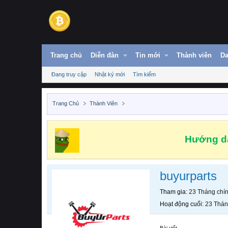
Trang chủ
Diễn đàn
Tin mới
Thành viên
Da
Đang truy cập
Nhật ký mới
Tìm kiếm
Trang Chủ
Thành Viên
Hướng dẫ
buyurparts
Tham gia
23 Tháng chí
Hoạt động cuối
23 Thán
Bài viết