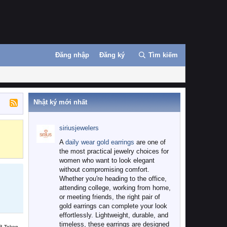
Đăng nhập
Đăng ký
Tìm kiếm
Nhật ký mới nhất
siriusjewelers
Binance
MEXC
A
daily wear gold earrings
are one of
the most practical jewelry choices for
women who want to look elegant
without compromising comfort.
Whether you're heading to the office,
attending college, working from home,
or meeting friends, the right pair of
gold earrings can complete your look
effortlessly. Lightweight, durable, and
timeless, these earrings are designed
B Token