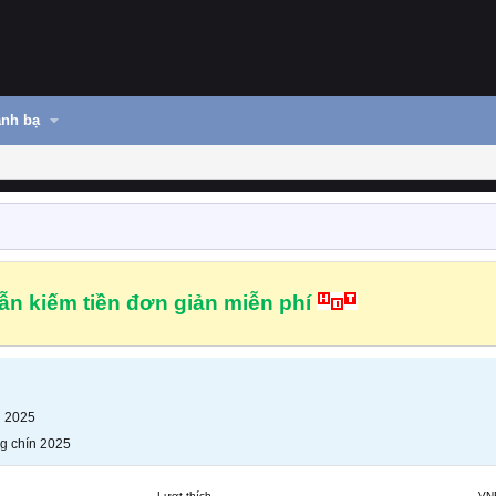
nh bạ
n kiếm tiền đơn giản miễn phí
n 2025
g chín 2025
Lượt thích
VN