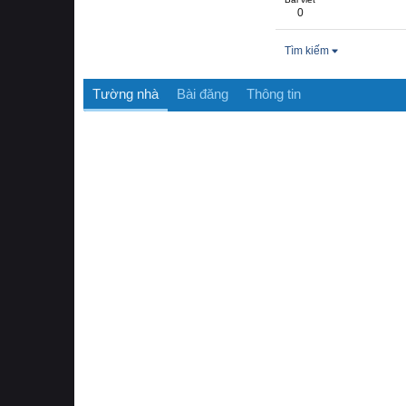
0
Tìm kiếm
Tường nhà
Bài đăng
Thông tin