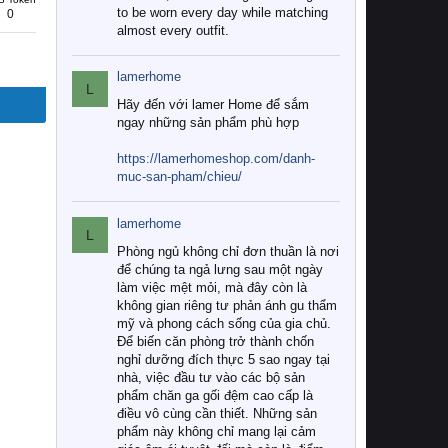
to be worn every day while matching
0
almost every outfit.
lamerhome
L
Hãy đến với lamer Home để sắm
ngay những sản phẩm phù hợp
https://lamerhomeshop.com/danh-
muc-san-pham/chieu/
lamerhome
L
Phòng ngủ không chỉ đơn thuần là nơi
để chúng ta ngả lưng sau một ngày
làm việc mệt mỏi, mà đây còn là
không gian riêng tư phản ánh gu thẩm
mỹ và phong cách sống của gia chủ.
Để biến căn phòng trở thành chốn
nghỉ dưỡng đích thực 5 sao ngay tại
nhà, việc đầu tư vào các bộ sản
phẩm chăn ga gối đệm cao cấp là
điều vô cùng cần thiết. Những sản
phẩm này không chỉ mang lại cảm