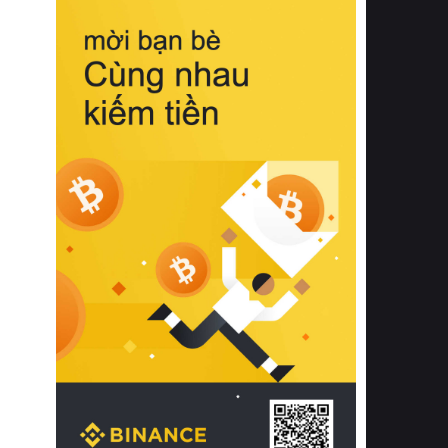
biệt từ bề mặt vải mềm mịn, khả năng
thoáng khí tuyệt vời cho đến độ đàn
hồi chuẩn xác của phần đệm nâng đỡ
cột sống.
Bên cạnh đó, việc lựa chọn các dòng
sản phẩm đạt chuẩn chất lượng quốc
tế còn giúp ngăn ngừa tình trạng kích
ứng da, hạn chế sự phát triển của vi
khuẩn và nấm mốc trong điều kiện
thời tiết nóng ẩm. Bạn có thể tìm hiểu
thêm các nghiên cứu khoa học về tác
động của giấc ngủ và môi trường
phòng ngủ đối với sức khỏe con
người tại Sleep Foundation (External
Link) để có cái nhìn toàn diện hơn.
2. Các tiêu chí vàng khi lựa chọn
chăn ga gối đệm cao cấp cho phòng
ngủ
Để sở hữu một bộ chăn ga gối đệm
cao cấp hoàn hảo cả về thẩm mỹ lẫn
công năng, người tiêu dùng cần cân
nhắc kỹ lưỡng các tiêu chí quan trọng