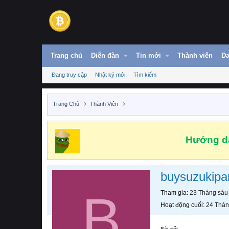
Trang chủ
Diễn đàn
Tin mới
Thành viên
Da
Đang truy cập
Nhật ký mới
Tìm kiếm
Trang Chủ
Thành Viên
Hướng dẫ
buysuzukipa
B
Tham gia
23 Tháng sáu
Hoạt động cuối
24 Thán
Bài viết