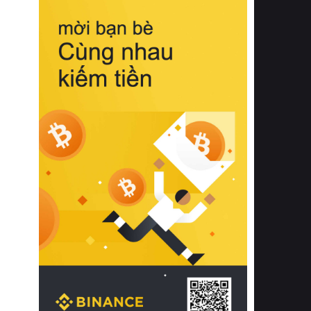
biệt từ bề mặt vải mềm mịn, khả năng
thoáng khí tuyệt vời cho đến độ đàn
hồi chuẩn xác của phần đệm nâng đỡ
cột sống.
Bên cạnh đó, việc lựa chọn các dòng
sản phẩm đạt chuẩn chất lượng quốc
tế còn giúp ngăn ngừa tình trạng kích
ứng da, hạn chế sự phát triển của vi
khuẩn và nấm mốc trong điều kiện
thời tiết nóng ẩm. Bạn có thể tìm hiểu
thêm các nghiên cứu khoa học về tác
động của giấc ngủ và môi trường
phòng ngủ đối với sức khỏe con
người tại Sleep Foundation (External
Link) để có cái nhìn toàn diện hơn.
2. Các tiêu chí vàng khi lựa chọn
chăn ga gối đệm cao cấp cho phòng
ngủ
Để sở hữu một bộ chăn ga gối đệm
cao cấp hoàn hảo cả về thẩm mỹ lẫn
công năng, người tiêu dùng cần cân
nhắc kỹ lưỡng các tiêu chí quan trọng