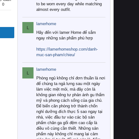
to be worn every day while matching
0
almost every outfit.
lamerhome
L
Hãy đến với lamer Home để sắm
ngay những sản phẩm phù hợp
https://lamerhomeshop.com/danh-
muc-san-pham/chieu/
lamerhome
L
Phòng ngủ không chỉ đơn thuần là nơi
để chúng ta ngả lưng sau một ngày
làm việc mệt mỏi, mà đây còn là
không gian riêng tư phản ánh gu thẩm
mỹ và phong cách sống của gia chủ.
Để biến căn phòng trở thành chốn
nghỉ dưỡng đích thực 5 sao ngay tại
nhà, việc đầu tư vào các bộ sản
phẩm chăn ga gối đệm cao cấp là
điều vô cùng cần thiết. Những sản
phẩm này không chỉ mang lại cảm