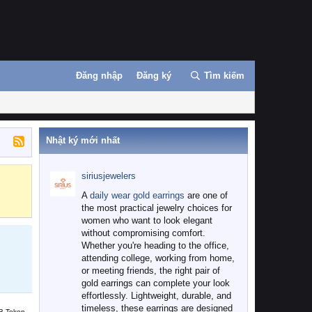
Đăng nhập
Đăng ký
Tìm kiếm
Nhật ký mới nhất
siriusjewelers
Binance
MEXC
A
daily wear gold earrings
are one of
the most practical jewelry choices for
women who want to look elegant
without compromising comfort.
Whether you're heading to the office,
attending college, working from home,
or meeting friends, the right pair of
gold earrings can complete your look
effortlessly. Lightweight, durable, and
timeless, these earrings are designed
B Token