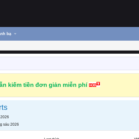
nh bạ
n kiếm tiền đơn giản miễn phí
rts
 2026
g sáu 2026
Lượt thích
VN