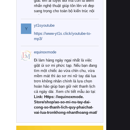
giác êm ái tuyệt đối mà còn là điểm
nhấn nghệ thuật giúp tôn lên vẻ đẹp
sang trọng cho toàn bộ kiến trúc nội
thất.
yt1syoutube
Tuy nhiên, giữa thị trường đa dạng
Y
với vô vàn thương hiệu và mẫu mã
https://www-yt1s.click/youtube-to-
như hiện nay, làm thế nào để chọn
mp3/
được những bộ chăn ga gối đệm cao
cấp thực sự chất lượng, phù hợp với
equinoxmode
khí hậu và nhu cầu sử dụng của gia
đình? Hãy cùng chúng tôi đi tìm lời
Đi làm hàng ngày ngại nhất là việc
giải đáp chi tiết qua bài viết dưới đây.
giặt ủi sơ mi phức tạp. Nếu bạn đang
tìm một chiếc áo vừa chỉn chu, vừa
1. Tại sao các gia đình hiện đại lại ưa
mềm mát thì áo sơ mi nữ tay dài lụa
chuộng chăn ga gối đệm cao cấp?
trơn không nhăn chính là lựa chọn
hoàn hảo giúp bạn giữ nét thanh lịch
Khác với các dòng sản phẩm thông
cả ngày dài. Xem chi tiết mẫu áo tại:
thường, những bộ chăn ga gối đệm
Link: Https: //equinoxmode.
cao cấp trải qua quy trình sản xuất
Store/shop/ao-so-mi-nu-tay-dai-
nghiêm ngặt từ khâu chọn lọc nguyên
cong-so-thanh-lich-quy-phaichat-
liệu tự nhiên đến công nghệ dệt
vai-lua-tronkhong-nhanthoang-mat/
nhuộm hiện đại không chứa hóa chất
độc hại. Khi sử dụng dòng sản phẩm
này, bạn sẽ cảm nhận rõ rệt sự khác