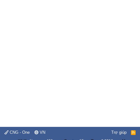
CNG - One
VN
Trợ giúp
R
S