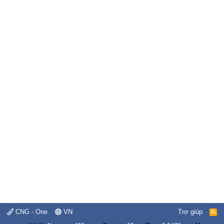
CNG - One
VN
Trợ giúp
R
S