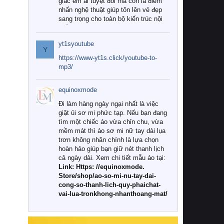
giác êm ái tuyệt đối mà còn là điểm
nhấn nghệ thuật giúp tôn lên vẻ đẹp
sang trọng cho toàn bộ kiến trúc nội
thất.
yt1syoutube
Tuy nhiên, giữa thị trường đa dạng
Y
với vô vàn thương hiệu và mẫu mã
https://www-yt1s.click/youtube-to-
như hiện nay, làm thế nào để chọn
mp3/
được những bộ chăn ga gối đệm cao
cấp thực sự chất lượng, phù hợp với
equinoxmode
khí hậu và nhu cầu sử dụng của gia
đình? Hãy cùng chúng tôi đi tìm lời
Đi làm hàng ngày ngại nhất là việc
giải đáp chi tiết qua bài viết dưới đây.
giặt ủi sơ mi phức tạp. Nếu bạn đang
tìm một chiếc áo vừa chỉn chu, vừa
1. Tại sao các gia đình hiện đại lại ưa
mềm mát thì áo sơ mi nữ tay dài lụa
chuộng chăn ga gối đệm cao cấp?
trơn không nhăn chính là lựa chọn
hoàn hảo giúp bạn giữ nét thanh lịch
Khác với các dòng sản phẩm thông
cả ngày dài. Xem chi tiết mẫu áo tại:
thường, những bộ chăn ga gối đệm
Link: Https: //equinoxmode.
cao cấp trải qua quy trình sản xuất
Store/shop/ao-so-mi-nu-tay-dai-
nghiêm ngặt từ khâu chọn lọc nguyên
cong-so-thanh-lich-quy-phaichat-
liệu tự nhiên đến công nghệ dệt
vai-lua-tronkhong-nhanthoang-mat/
nhuộm hiện đại không chứa hóa chất
độc hại. Khi sử dụng dòng sản phẩm
này, bạn sẽ cảm nhận rõ rệt sự khác