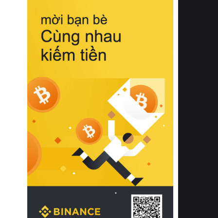
biệt từ bề mặt vải mềm mịn, khả năng
thoáng khí tuyệt vời cho đến độ đàn
hồi chuẩn xác của phần đệm nâng đỡ
cột sống.
Bên cạnh đó, việc lựa chọn các dòng
sản phẩm đạt chuẩn chất lượng quốc
tế còn giúp ngăn ngừa tình trạng kích
ứng da, hạn chế sự phát triển của vi
khuẩn và nấm mốc trong điều kiện
thời tiết nóng ẩm. Bạn có thể tìm hiểu
thêm các nghiên cứu khoa học về tác
động của giấc ngủ và môi trường
phòng ngủ đối với sức khỏe con
người tại Sleep Foundation (External
Link) để có cái nhìn toàn diện hơn.
2. Các tiêu chí vàng khi lựa chọn
chăn ga gối đệm cao cấp cho phòng
ngủ
Để sở hữu một bộ chăn ga gối đệm
cao cấp hoàn hảo cả về thẩm mỹ lẫn
công năng, người tiêu dùng cần cân
nhắc kỹ lưỡng các tiêu chí quan trọng