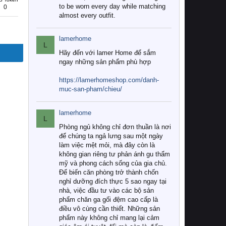
to be worn every day while matching
0
almost every outfit.
lamerhome
L
Hãy đến với lamer Home để sắm
ngay những sản phẩm phù hợp
https://lamerhomeshop.com/danh-
muc-san-pham/chieu/
lamerhome
L
Phòng ngủ không chỉ đơn thuần là nơi
để chúng ta ngả lưng sau một ngày
làm việc mệt mỏi, mà đây còn là
không gian riêng tư phản ánh gu thẩm
mỹ và phong cách sống của gia chủ.
Để biến căn phòng trở thành chốn
nghỉ dưỡng đích thực 5 sao ngay tại
nhà, việc đầu tư vào các bộ sản
phẩm chăn ga gối đệm cao cấp là
điều vô cùng cần thiết. Những sản
phẩm này không chỉ mang lại cảm