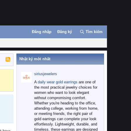
Đăng nhập
Đăng ký
Tìm kiếm
Nhật ký mới nhất
siriusjewelers
Binance
MEXC
A
daily wear gold earrings
are one of
the most practical jewelry choices for
women who want to look elegant
without compromising comfort.
Whether you're heading to the office,
attending college, working from home,
or meeting friends, the right pair of
gold earrings can complete your look
effortlessly. Lightweight, durable, and
timeless, these earrings are designed
B Token