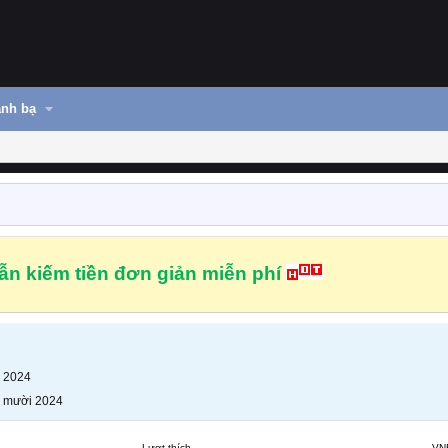
nh bạ
n kiếm tiền đơn giản miễn phí
 2024
 mười 2024
Lượt thích
VN