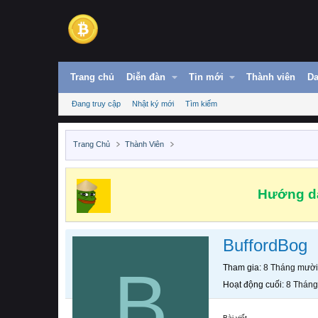
Trang chủ
Diễn đàn
Tin mới
Thành viên
Da
Đang truy cập
Nhật ký mới
Tìm kiếm
Trang Chủ
Thành Viên
Hướng dẫ
BuffordBog
B
Tham gia
8 Tháng mười
Hoạt động cuối
8 Tháng
Bài viết