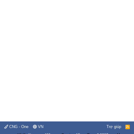
CNG - One
VN
Trợ giúp
R
S