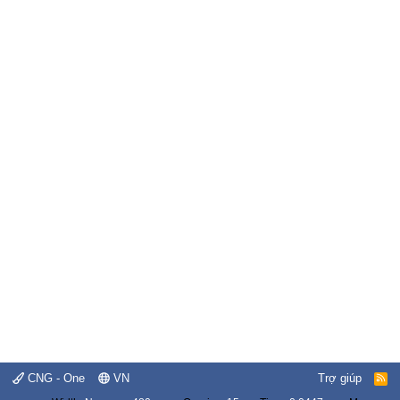
CNG - One
VN
Trợ giúp
R
S