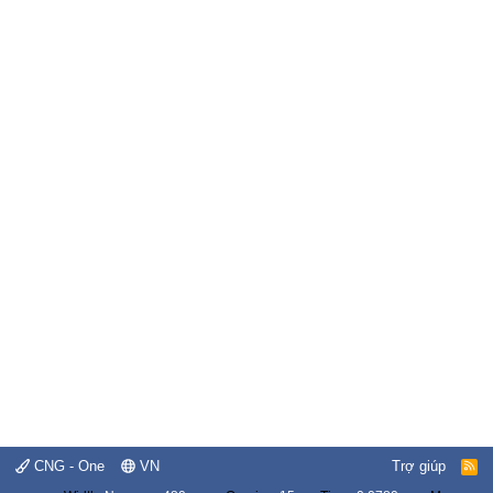
CNG - One
VN
Trợ giúp
R
S