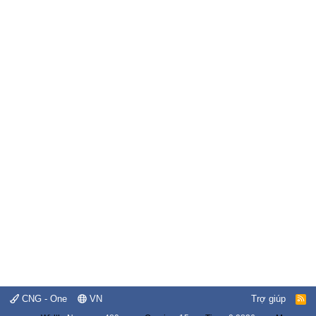
CNG - One
VN
Trợ giúp
R
S