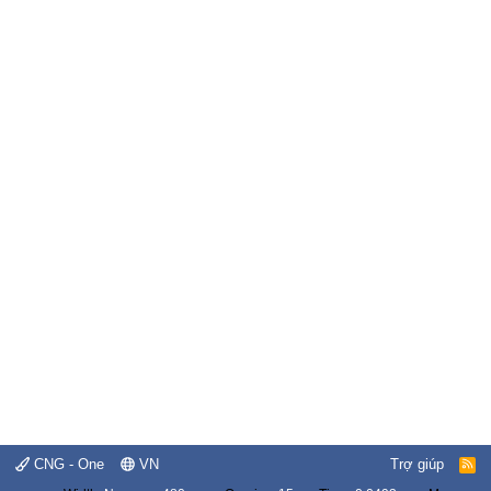
CNG - One
VN
Trợ giúp
R
S