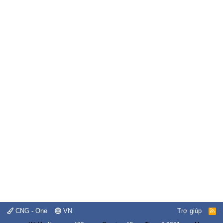
CNG - One
VN
Trợ giúp
R
S