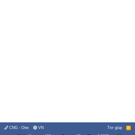
CNG - One
VN
Trợ giúp
R
S