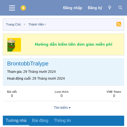
Đăng nhập
Đăng ký
Trang Chủ
Thành Viên
Hướng dẫn kiếm tiền đơn giản miễn phí
BrontobbTralype
Tham gia
29 Tháng mười 2024
Hoạt động cuối
29 Tháng mười 2024
Bài viết
Lượt thích
VNB Token
0
0
0
Tìm kiếm
Tường nhà
Bài đăng
Thông tin