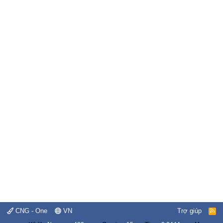
CNG - One
VN
Trợ giúp
R
S