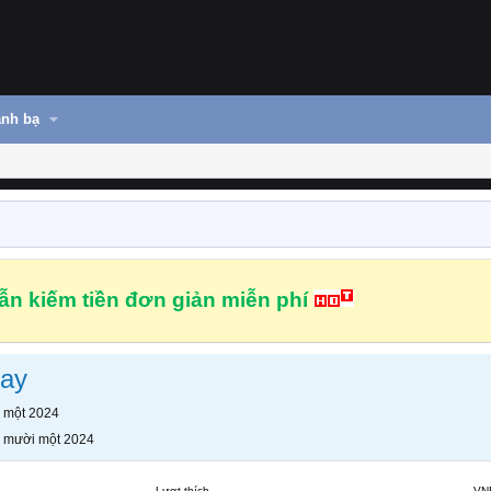
nh bạ
n kiếm tiền đơn giản miễn phí
day
 một 2024
 mười một 2024
Lượt thích
VN