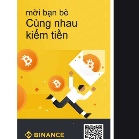
biệt từ bề mặt vải mềm mịn, khả năng
thoáng khí tuyệt vời cho đến độ đàn
hồi chuẩn xác của phần đệm nâng đỡ
cột sống.
Bên cạnh đó, việc lựa chọn các dòng
sản phẩm đạt chuẩn chất lượng quốc
tế còn giúp ngăn ngừa tình trạng kích
ứng da, hạn chế sự phát triển của vi
khuẩn và nấm mốc trong điều kiện
thời tiết nóng ẩm. Bạn có thể tìm hiểu
thêm các nghiên cứu khoa học về tác
động của giấc ngủ và môi trường
phòng ngủ đối với sức khỏe con
người tại Sleep Foundation (External
Link) để có cái nhìn toàn diện hơn.
2. Các tiêu chí vàng khi lựa chọn
chăn ga gối đệm cao cấp cho phòng
ngủ
Để sở hữu một bộ chăn ga gối đệm
cao cấp hoàn hảo cả về thẩm mỹ lẫn
công năng, người tiêu dùng cần cân
nhắc kỹ lưỡng các tiêu chí quan trọng