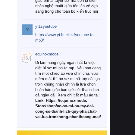
giác êm ái tuyệt đối mà còn là điểm
nhấn nghệ thuật giúp tôn lên vẻ đẹp
sang trọng cho toàn bộ kiến trúc nội
thất.
yt1syoutube
Tuy nhiên, giữa thị trường đa dạng
Y
với vô vàn thương hiệu và mẫu mã
https://www-yt1s.click/youtube-to-
như hiện nay, làm thế nào để chọn
mp3/
được những bộ chăn ga gối đệm cao
cấp thực sự chất lượng, phù hợp với
equinoxmode
khí hậu và nhu cầu sử dụng của gia
đình? Hãy cùng chúng tôi đi tìm lời
Đi làm hàng ngày ngại nhất là việc
giải đáp chi tiết qua bài viết dưới đây.
giặt ủi sơ mi phức tạp. Nếu bạn đang
tìm một chiếc áo vừa chỉn chu, vừa
1. Tại sao các gia đình hiện đại lại ưa
mềm mát thì áo sơ mi nữ tay dài lụa
chuộng chăn ga gối đệm cao cấp?
trơn không nhăn chính là lựa chọn
hoàn hảo giúp bạn giữ nét thanh lịch
Khác với các dòng sản phẩm thông
cả ngày dài. Xem chi tiết mẫu áo tại:
thường, những bộ chăn ga gối đệm
Link: Https: //equinoxmode.
cao cấp trải qua quy trình sản xuất
Store/shop/ao-so-mi-nu-tay-dai-
nghiêm ngặt từ khâu chọn lọc nguyên
cong-so-thanh-lich-quy-phaichat-
liệu tự nhiên đến công nghệ dệt
vai-lua-tronkhong-nhanthoang-mat/
nhuộm hiện đại không chứa hóa chất
độc hại. Khi sử dụng dòng sản phẩm
này, bạn sẽ cảm nhận rõ rệt sự khác