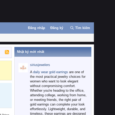
Đăng nhập
Đăng ký
Tìm kiếm
Nhật ký mới nhất
siriusjewelers
Binance
MEXC
A
daily wear gold earrings
are one of
the most practical jewelry choices for
women who want to look elegant
without compromising comfort.
Whether you're heading to the office,
attending college, working from home,
or meeting friends, the right pair of
gold earrings can complete your look
effortlessly. Lightweight, durable, and
timeless, these earrings are designed
B Token