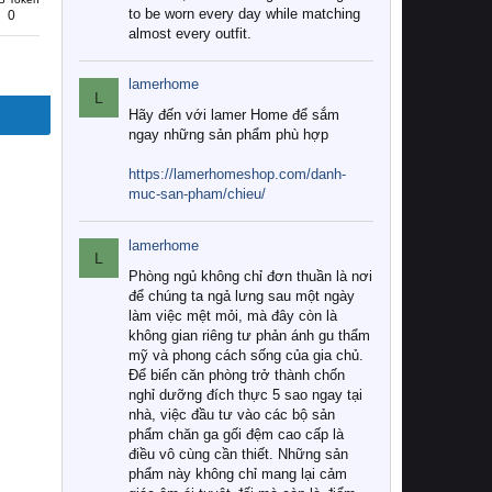
to be worn every day while matching
0
almost every outfit.
lamerhome
L
Hãy đến với lamer Home để sắm
ngay những sản phẩm phù hợp
https://lamerhomeshop.com/danh-
muc-san-pham/chieu/
lamerhome
L
Phòng ngủ không chỉ đơn thuần là nơi
để chúng ta ngả lưng sau một ngày
làm việc mệt mỏi, mà đây còn là
không gian riêng tư phản ánh gu thẩm
mỹ và phong cách sống của gia chủ.
Để biến căn phòng trở thành chốn
nghỉ dưỡng đích thực 5 sao ngay tại
nhà, việc đầu tư vào các bộ sản
phẩm chăn ga gối đệm cao cấp là
điều vô cùng cần thiết. Những sản
phẩm này không chỉ mang lại cảm