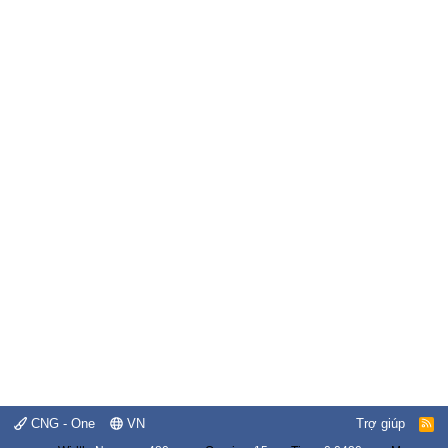
CNG - One
VN
Trợ giúp
R
S