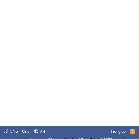
CNG - One
VN
Trợ giúp
R
S