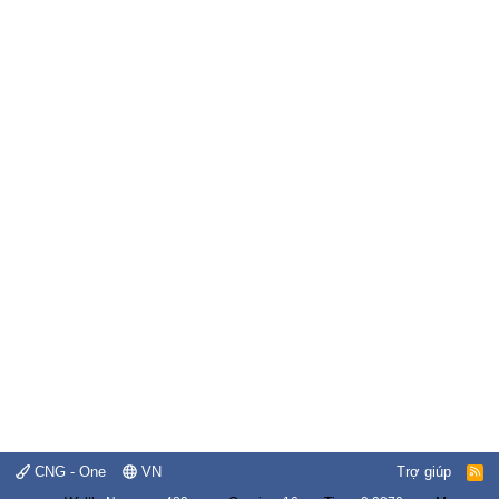
CNG - One
VN
Trợ giúp
R
S