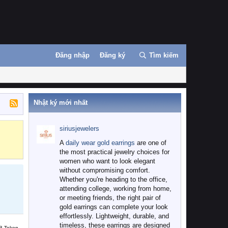
Đăng nhập
Đăng ký
Tìm kiếm
Nhật ký mới nhất
siriusjewelers
Binance
MEXC
A
daily wear gold earrings
are one of
the most practical jewelry choices for
women who want to look elegant
without compromising comfort.
Whether you're heading to the office,
attending college, working from home,
or meeting friends, the right pair of
gold earrings can complete your look
effortlessly. Lightweight, durable, and
timeless, these earrings are designed
B Token