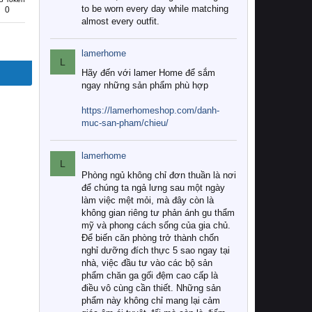
to be worn every day while matching
0
almost every outfit.
lamerhome
L
Hãy đến với lamer Home để sắm
ngay những sản phẩm phù hợp
https://lamerhomeshop.com/danh-
muc-san-pham/chieu/
lamerhome
L
Phòng ngủ không chỉ đơn thuần là nơi
để chúng ta ngả lưng sau một ngày
làm việc mệt mỏi, mà đây còn là
không gian riêng tư phản ánh gu thẩm
mỹ và phong cách sống của gia chủ.
Để biến căn phòng trở thành chốn
nghỉ dưỡng đích thực 5 sao ngay tại
nhà, việc đầu tư vào các bộ sản
phẩm chăn ga gối đệm cao cấp là
điều vô cùng cần thiết. Những sản
phẩm này không chỉ mang lại cảm