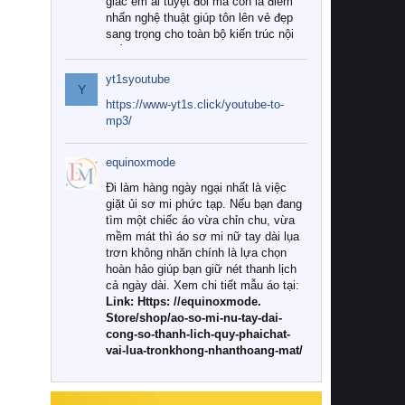
giác êm ái tuyệt đối mà còn là điểm
nhấn nghệ thuật giúp tôn lên vẻ đẹp
sang trọng cho toàn bộ kiến trúc nội
thất.
yt1syoutube
Tuy nhiên, giữa thị trường đa dạng
Y
với vô vàn thương hiệu và mẫu mã
https://www-yt1s.click/youtube-to-
như hiện nay, làm thế nào để chọn
mp3/
được những bộ chăn ga gối đệm cao
cấp thực sự chất lượng, phù hợp với
equinoxmode
khí hậu và nhu cầu sử dụng của gia
đình? Hãy cùng chúng tôi đi tìm lời
Đi làm hàng ngày ngại nhất là việc
giải đáp chi tiết qua bài viết dưới đây.
giặt ủi sơ mi phức tạp. Nếu bạn đang
tìm một chiếc áo vừa chỉn chu, vừa
1. Tại sao các gia đình hiện đại lại ưa
mềm mát thì áo sơ mi nữ tay dài lụa
chuộng chăn ga gối đệm cao cấp?
trơn không nhăn chính là lựa chọn
hoàn hảo giúp bạn giữ nét thanh lịch
Khác với các dòng sản phẩm thông
cả ngày dài. Xem chi tiết mẫu áo tại:
thường, những bộ chăn ga gối đệm
Link: Https: //equinoxmode.
cao cấp trải qua quy trình sản xuất
Store/shop/ao-so-mi-nu-tay-dai-
nghiêm ngặt từ khâu chọn lọc nguyên
cong-so-thanh-lich-quy-phaichat-
liệu tự nhiên đến công nghệ dệt
vai-lua-tronkhong-nhanthoang-mat/
nhuộm hiện đại không chứa hóa chất
độc hại. Khi sử dụng dòng sản phẩm
này, bạn sẽ cảm nhận rõ rệt sự khác