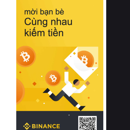
biệt từ bề mặt vải mềm mịn, khả năng
thoáng khí tuyệt vời cho đến độ đàn
hồi chuẩn xác của phần đệm nâng đỡ
cột sống.
Bên cạnh đó, việc lựa chọn các dòng
sản phẩm đạt chuẩn chất lượng quốc
tế còn giúp ngăn ngừa tình trạng kích
ứng da, hạn chế sự phát triển của vi
khuẩn và nấm mốc trong điều kiện
thời tiết nóng ẩm. Bạn có thể tìm hiểu
thêm các nghiên cứu khoa học về tác
động của giấc ngủ và môi trường
phòng ngủ đối với sức khỏe con
người tại Sleep Foundation (External
Link) để có cái nhìn toàn diện hơn.
2. Các tiêu chí vàng khi lựa chọn
chăn ga gối đệm cao cấp cho phòng
ngủ
Để sở hữu một bộ chăn ga gối đệm
cao cấp hoàn hảo cả về thẩm mỹ lẫn
công năng, người tiêu dùng cần cân
nhắc kỹ lưỡng các tiêu chí quan trọng