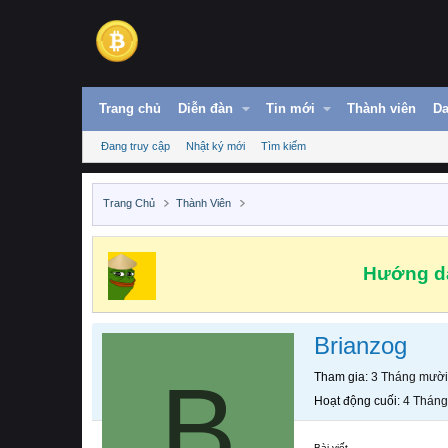
Trang chủ
Diễn đàn
Tin mới
Thành viên
Da
Đang truy cập
Nhật ký mới
Tìm kiếm
Trang Chủ
Thành Viên
Hướng dẫ
Brianzog
B
Tham gia
3 Tháng mười
Hoạt động cuối
4 Tháng
Bài viết