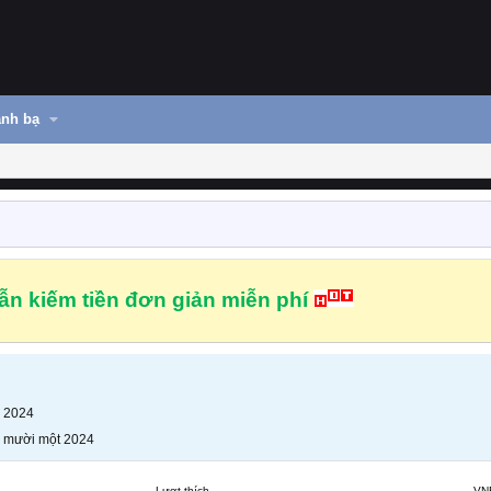
nh bạ
n kiếm tiền đơn giản miễn phí
 2024
 mười một 2024
Lượt thích
VN