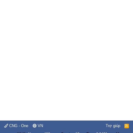
CNG - One
VN
Trợ giúp
R
S